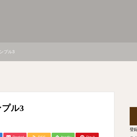
ンプル3
プル3
登